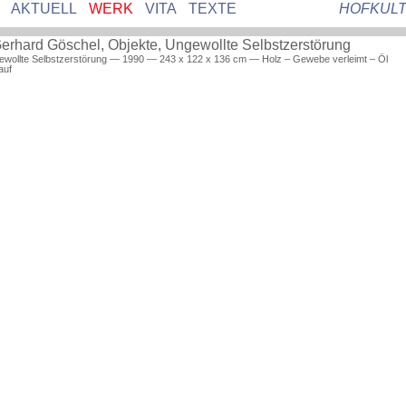
AKTUELL
WERK
VITA
TEXTE
HOFKUL
ewollte Selbstzerstörung — 1990 — 243 x 122 x 136 cm — Holz – Gewebe verleimt – Öl
auf