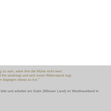
tig zu sein, wäre ihm die Mühe nicht wert.
f ihn eindringt und sich innen Widerstand regt,
der dagegen etwas zu tun."
 lebt und arbeitet am Galm (Milower Land) im Westhavelland in