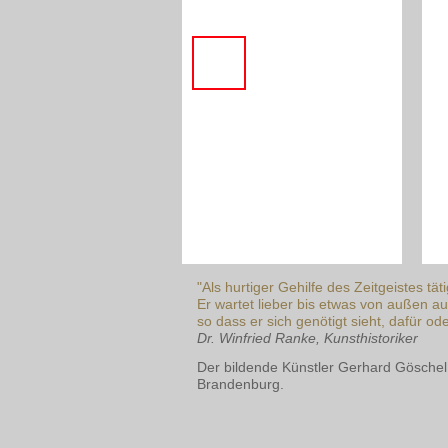
"Als hurtiger Gehilfe des Zeitgeistes tä
Er wartet lieber bis etwas von außen au
so dass er sich genötigt sieht, dafür o
Dr. Winfried Ranke, Kunsthistoriker
Der bildende Künstler Gerhard Göschel
Brandenburg.