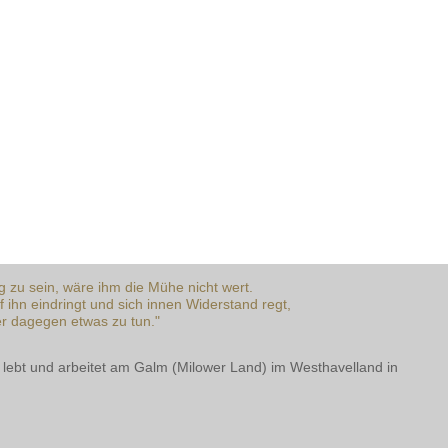
tig zu sein, wäre ihm die Mühe nicht wert.
f ihn eindringt und sich innen Widerstand regt,
der dagegen etwas zu tun."
 lebt und arbeitet am Galm (Milower Land) im Westhavelland in