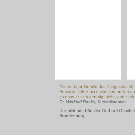
"Als hurtiger Gehilfe des Zeitgeistes tä
Er wartet lieber bis etwas von außen au
so dass er sich genötigt sieht, dafür o
Dr. Winfried Ranke, Kunsthistoriker
Der bildende Künstler Gerhard Göschel
Brandenburg.