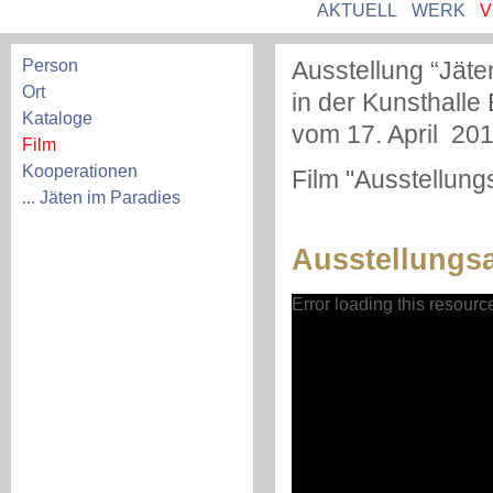
AKTUELL
WERK
V
Person
Ausstellung “Jäte
Ort
in der Kunsthall
Kataloge
vom 17. April 201
Film
Kooperationen
Film "Ausstellun
... Jäten im Paradies
Ausstellungsa
Video
Error loading this resourc
Player