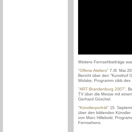
Weitere Fernsehbeiträge wa
"Offene Ateliers"
7./8. Mai 20
Bericht über den "Kunsthof G
Wolske, Programm zibb des 
"ART-Brandenburg 2007"
, B
TV über die Messe mit einem
Gerhard Göschel.
"Künstlerporträt"
15. Septemb
über den bildenden Künstle
von Marc Hillebold, Program
Fernsehens.