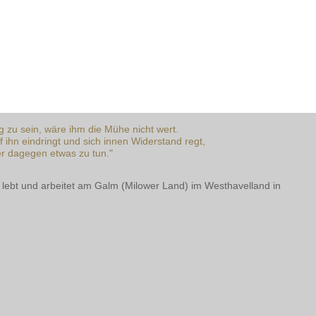
tig zu sein, wäre ihm die Mühe nicht wert.
f ihn eindringt und sich innen Widerstand regt,
der dagegen etwas zu tun."
 lebt und arbeitet am Galm (Milower Land) im Westhavelland in