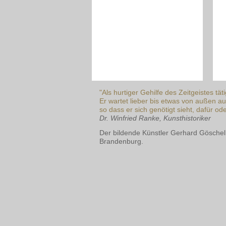
"Als hurtiger Gehilfe des Zeitgeistes tä
Er wartet lieber bis etwas von außen au
so dass er sich genötigt sieht, dafür o
Dr. Winfried Ranke, Kunsthistoriker
Der bildende Künstler Gerhard Göschel
Brandenburg.